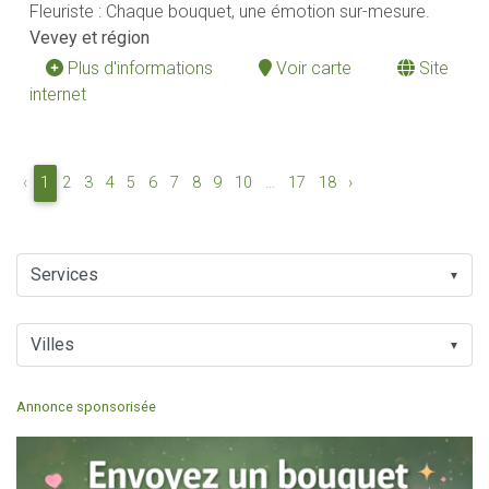
Fleuriste : Chaque bouquet, une émotion sur-mesure.
Vevey et région
Plus d'informations
Voir carte
Site
internet
‹
1
2
3
4
5
6
7
8
9
10
...
17
18
›
▼
▼
Annonce sponsorisée