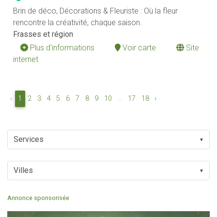
Brin de déco, Décorations & Fleuriste : Où la fleur
rencontre la créativité, chaque saison.
Frasses et région
Plus d'informations
Voir carte
Site
internet
‹
1
2
3
4
5
6
7
8
9
10
...
17
18
›
▼
▼
Annonce sponsorisée